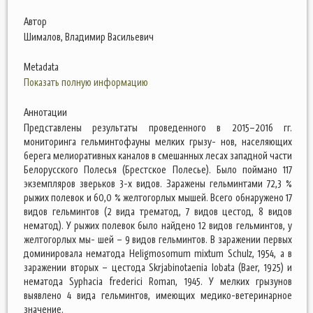
Автор
Шималов, Владимир Васильевич
Metadata
Показать полную информацию
Аннотации
Представлены результаты проведенного в 2015–2016 гг.
мониторинга гельминтофауны мелких грызу- нов, населяющих
берега мелиоративных каналов в смешанных лесах западной части
Белорусского Полесья (Брестское Полесье). Было поймано 117
экземпляров зверьков 3-х видов. Заражены гельминтами 72,3 %
рыжих полевок и 60,0 % желтогорлых мышей. Всего обнаружено 17
видов гельминтов (2 вида трематод, 7 видов цестод, 8 видов
нематод). У рыжих полевок было найдено 12 видов гельминтов, у
желтогорлых мы- шей – 9 видов гельминтов. В заражении первых
доминировала нематода Heligmosomum mixtum Schulz, 1954, а в
заражении вторых – цестода Skrjabinotaenia lobata (Baer, 1925) и
нематода Syphacia frederici Roman, 1945. У мелких грызунов
выявлено 4 вида гельминтов, имеющих медико-ветеринарное
значение.