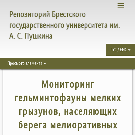
Toggle
Репозиторий Брестского
navigati
государственного университета им.
А. С. Пушкина
РУС / ENG
Просмотр элемента
Мониторинг
гельминтофауны мелких
грызунов, населяющих
берега мелиоративных