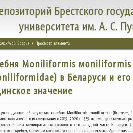
епозиторий Брестского госуд
университета им. А. С. П
налах WoS, Scopus
Просмотр элемента
ебня Moniliformis мoniliformis
niliformidae) в Беларуси и его
инское значение
дятся данные обнаружения скребня Moniliformis moniliformis (Bremser, 18
минтологического исследования в 2015–2020 гг. 535 экземпляров мелких гры
яющих берега мелиоративных каналов в юго-западной части Беларуси. Д
е этого скребня, хозяином которого установлена полевая мышь Apodemus agra