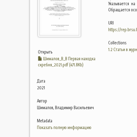
Указывается на
Обращается осо
URI
https://rep.brsu
Collections
1.2 Статьи в жур
Открыть
Шималов_В_В Первая находка
скребня_2021.pdf (471.8Kb)
Дата
2021
Автор
Шималов, Владимир Васильевич
Metadata
Показать полную информацию