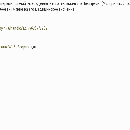
 первый случай нахождения этого гельминта в Беларуси (Малоритский ра
бое внимание на его медицинское значение.
.by:443/handle/123456789/7262
налах WoS, Scopus
[130]