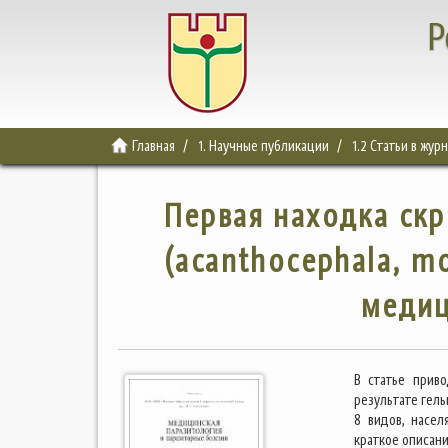
Р
Главная
1. Научные публикации
1.2 Статьи в жур
Первая находка скр
(acanthocephala, mo
медиц
В статье приво
результате гель
8 видов, насел
краткое описани