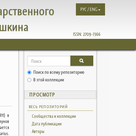
арственного
РУС / ENG
ушкина
ISSN:
2709-7366
Поиск по всему репозиторию
В этой коллекции
ПРОСМОТР
ВЕСЬ РЕПОЗИТОРИЙ
11) в
Сообщества и коллекции
зунов
Дата публикации
ается
Авторы
rius.