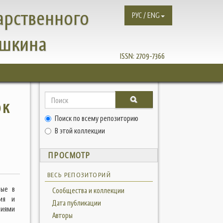
арственного
РУС / ENG
ушкина
ISSN:
2709-7366
ок
Поиск по всему репозиторию
В этой коллекции
ПРОСМОТР
ВЕСЬ РЕПОЗИТОРИЙ
мые в
Сообщества и коллекции
ния и
Дата публикации
ниями
Авторы