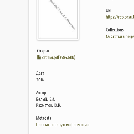
URI
https://rep.brsu
Collections
1.4 Статьи в ре
Открыть
статья.pdf (584.6Kb)
Дата
2014
Автор
Белый, К.И.
Рахматов, Ю.К.
Metadata
Показать полную информацию