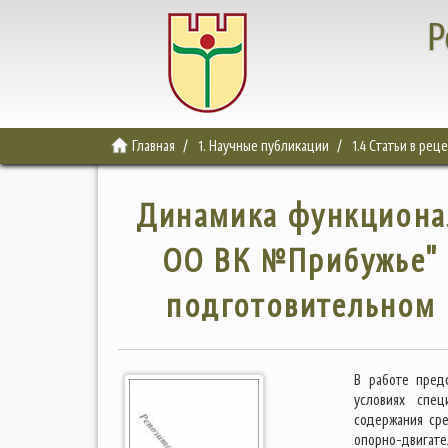
Р
Главная
1. Научные публикации
1.4 Статьи в ре
Динамика функциона
ОО ВК №Прибужье" 
подготовительном 
В работе пред
условиях спец
содержания ср
опорно-двигате