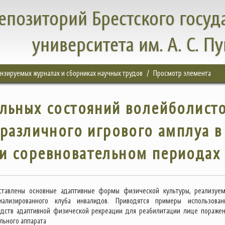
епозиторий Брестского госуд
университета им. А. С. П
цензируемых журналах и сборниках научных трудов
Просмотр элемента
льных состояний волейболист
различного игрового амплуа в
и соревновательном периодах
ставлены основные адаптивные формы физической культуры, реализуе
иализированного клуба инвалидов. Приводятся примеры использова
едств адаптивной физической рекреации для реабилитации лице пораже
льного аппарата