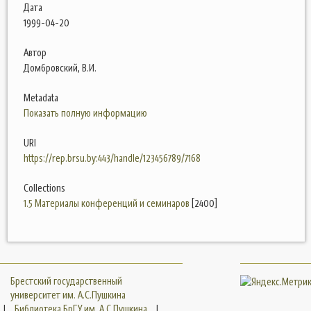
Дата
1999-04-20
Автор
Домбровский, В.И.
Metadata
Показать полную информацию
URI
https://rep.brsu.by:443/handle/123456789/7168
Collections
1.5 Материалы конференций и семинаров
[2400]
Брестский государственный
университет им. А.С.Пушкина
|
Библиотека БрГУ им. А.С.Пушкина
|