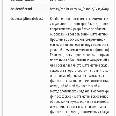
dc.identifier.uri
https://rep.brsu.by:443/handle/123456789/714
dc.description.abstract
В работе обосновывается значимость и
актуальность тринитарной методологии в
теоретической разработке проблемы
обоснования современной математики.
Проблема обоснования современной
математики состоит из двух взаимосвязанн
уровней – математического и философског
Если сущность первого состоит в применен
программы обоснования к конкретной теори
что составляет чисто математическую работ
сущность второго состоит в том, что каждая
программа обоснования нуждается в
философском анализе ее соответствия сво
исходной общей философской и
методологической задаче. Поэтому круг
философских и математических вопросов
обоснования, нуждающихся в дальнейшем
изучении, связан также с синтезом различн
философско-методологических традиций 