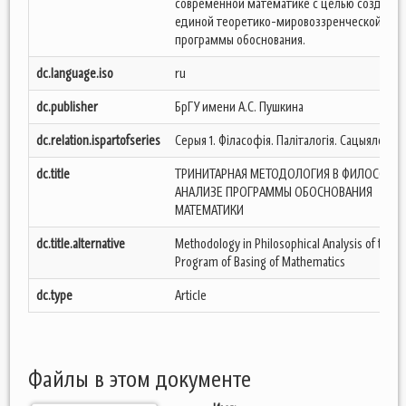
современной математике с целью создания
единой теоретико-мировоззренческой
программы обоснования.
dc.language.iso
ru
dc.publisher
БрГУ имени А.С. Пушкина
dc.relation.ispartofseries
Серыя 1. Філасофія. Паліталогія. Сацыялогія;
dc.title
ТРИНИТАРНАЯ МЕТОДОЛОГИЯ В ФИЛОСОФС
АНАЛИЗЕ ПРОГРАММЫ ОБОСНОВАНИЯ
МАТЕМАТИКИ
dc.title.alternative
Methodology in Philosophical Analysis of the
Program of Basing of Mathematics
dc.type
Article
Файлы в этом документе