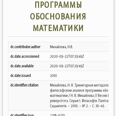
ПРОГРАММЫ
ОБОСНОВАНИЯ
МАТЕМАТИКИ
dc.contributor.author
Михайлова, Н.В.
dc.date.accessioned
2020-09-22T07:29:49Z
dc.date.available
2020-09-22T07:29:49Z
dc.date.issued
2010
dc.identifier.citation
Михайлова, Н. В. Тринитарная методология в
философском анализе программы обоснов
математики / Н. В. Михайлова // Веснік Брэс
універсітэта. Серыя 1. Філасофія. Паліталогія.
Сацыялогія. – 2010. – № 2. – С. 36–43.
dc.identifier.issn
2218-0273