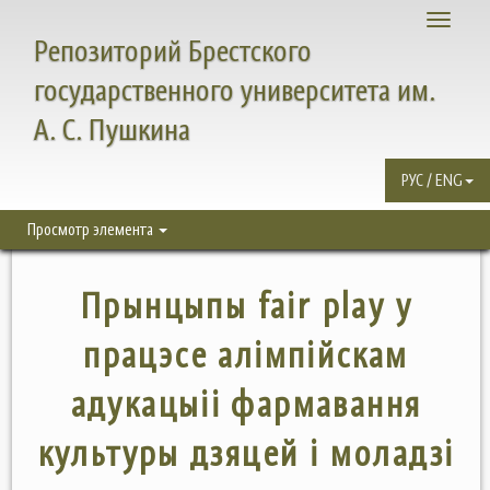
Toggle
Репозиторий Брестского
navigati
государственного университета им.
А. С. Пушкина
РУС / ENG
Просмотр элемента
Прынцыпы fair play у
працэсе алiмпiйскам
адукацыii фармавання
культуры дзяцей i моладзi