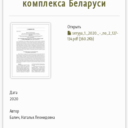
комплекса Беларуси
Открыть
seryya_1._2020._-_no_2_127-
134.pdf (360.2Kb)
Дата
2020
Автор
Балич, Наталья Леонидовна