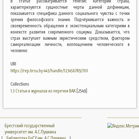
В статье рассматривается генезис категории страха,
характеризуются сущностные черты данной дефиниции,
показывается специфика данного социального чувства с точки
зрения философского знания. Подчёркивается важность и
своевременность обращения к экзистенциальным категориям в
конексте развития современного социума. Доказывается, что
страх выступает важным эвристическим средством, фактором
самореализации личности, воплощением человеческого в
человеке.
URI
https://rep.brsu.by:443/handle/123456789/701
Collections
1.3 Статьи в журналах из перечня ВАК
[2549]
Брестский государственный
университет им. А.С.Пушкина
|
Библиотека БрГУ им. А.С.Пушкина
|