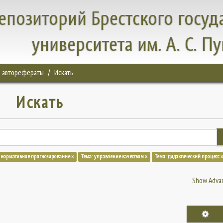
епозиторий Брестского госуд
университета им. А. С. П
, авторефераты
Искать
Искать
 нормативное прогнозирование ×
Тема: управление качеством ×
Тема: дидактический процесс ×
Show Advan