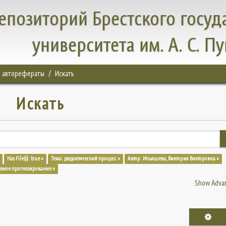
епозиторий Брестского госуд
университета им. А. С. П
, авторефераты
Искать
Искать
Has File(s): true ×
Тема: дидактический процесс ×
Автор: Ильяшева, Виктория Викторовна ×
ивное прогнозирование ×
Show Advan