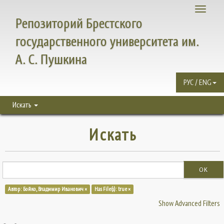
Toggle
Репозиторий Брестского
navigati
государственного университета им.
А. С. Пушкина
РУС / ENG
Искать
Искать
OK
Автор: Бойко, Владимир Иванович ×
Has File(s): true ×
Show Advanced Filters