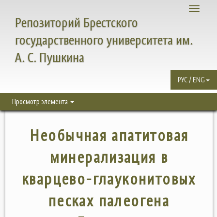
Toggle
Репозиторий Брестского
navigati
государственного университета им.
А. С. Пушкина
РУС / ENG
Просмотр элемента
Необычная апатитовая
минерализация в
кварцево-глауконитовых
песках палеогена