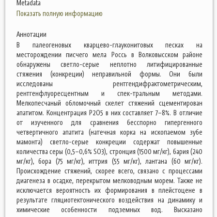
Metadata
Показать полную информацию
Аннотации
В палеогеновых кварцево-глауконитовых песках на
месторождении писчего мела Россь в Волковысском районе
обнаружены светло-серые неплотно литифицированные
стяжения (конкреции) неправильной формы. Они были
исследованы рентгендифрактометрическим,
рентгенфлуоресцентным и спек-тральным методами.
Мелкопесчаный обломочный скелет стяжений сцементирован
апатитом. Концентрация P2O5 в них составляет 7–8%. В отличие
от изученного для сравнения бесспорно гипергенного
четвертичного апатита (натечная корка на ископаемом зубе
мамонта) светло-серые конкреции содержат повышенные
количества серы (0,5–0,6% SO3), стронция (1500 мг/кг), бария (240
мг/кг), бора (75 мг/кг), иттрия (55 мг/кг), лантана (60 мг/кг).
Происхождение стяжений, скорее всего, связано с процессами
диагенеза в осадке, перекрытом мелководным морем. Также не
исключается вероятность их формирования в плейстоцене в
результате гляциотектонического воздействия на динамику и
химические особенности подземных вод. Высказано