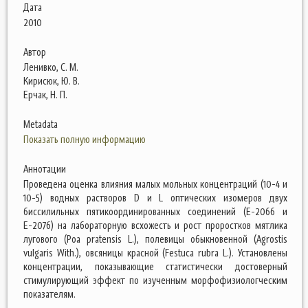
Дата
2010
Автор
Ленивко, С. М.
Кирисюк, Ю. В.
Ерчак, Н. П.
Metadata
Показать полную информацию
Аннотации
Проведена оценка влияния малых мольных концентраций (10-4 и
10-5) водных растворов D и L оптических изомеров двух
биссилильных пятикоординированных соединений (Е-2066 и
Е-2076) на лабораторную всхожесть и рост проростков мятлика
лугового (Роа pratensis L.), полевицы обыкновенной (Agrostis
vulgaris With.), овсяницы красной (Festuca rubra L.). Установлены
концентрации, показывающие статистически достоверный
стимулирующий эффект по изученным морфофизиологческим
показателям.