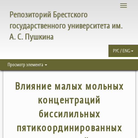
Toggle
Репозиторий Брестского
navigati
государственного университета им.
А. С. Пушкина
РУС / ENG
Просмотр элемента
Влияние малых мольных
концентраций
биссилильных
пятикоординированных