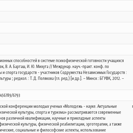
ационных способностей в системе психофизической готовности учащихся
юк, В. А. Барташ, И. Ю. Михута // Междунар. науч.-практ. конф. по
и спорта государств - участников Содружества Независимых Государств :
льтуры ; редкол. : Т. Д. Полякова (гл. ред.) [и др.]. – Минск : БГУФК, 2012. –
3456789/6793
еской конференции молодых ученых «Молодежь - науке. Актуальные
зической культуры, спорта и туризма» рассматриваются современные
нов различной квалификации, научные и прикладные аспекты
физической культуры, физической реабилитации, эрготерапии, а также
ические, социальные и философские аспекты, использование