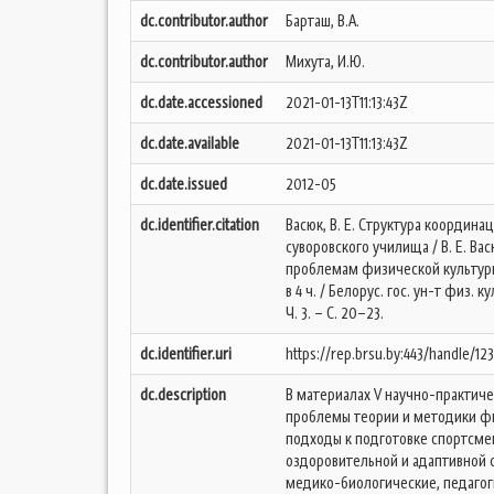
dc.contributor.author
Барташ, В.А.
dc.contributor.author
Михута, И.Ю.
dc.date.accessioned
2021-01-13T11:13:43Z
dc.date.available
2021-01-13T11:13:43Z
dc.date.issued
2012-05
dc.identifier.citation
Васюк, В. Е. Структура координ
суворовского училища / В. Е. Вас
проблемам физической культуры 
в 4 ч. / Белорус. гос. ун-т физ. ку
Ч. 3. – С. 20–23.
dc.identifier.uri
https://rep.brsu.by:443/handle/12
dc.description
В материалах V научно-практич
проблемы теории и методики фи
подходы к подготовке спортсме
оздоровительной и адаптивной 
медико-биологические, педагог