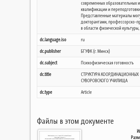
современных образовательных 
квалификации и переподготовки 
Представленные материалы могу
докторантами, профессорско-пр
в области физической культуры, 
dc.language.iso
ru
dc.publisher
БГУФК (г. Минск)
dc.subject
Психофизическая готовность
dc.title
СТРУКТУРА КООРДИНАЦИОННЫХ 
СУВОРОВСКОГО УЧИЛИЩА
dc.type
Article
Файлы в этом документе
И
Разм