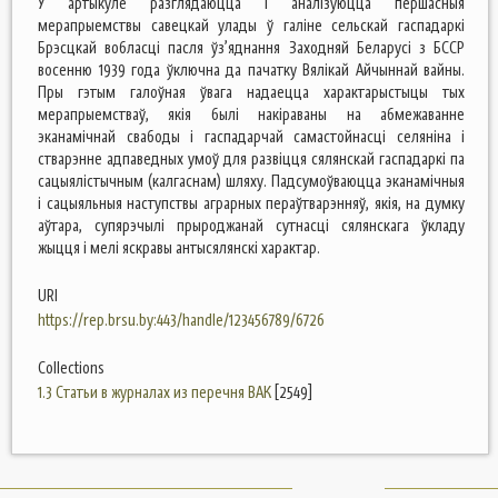
У артыкуле разглядаюцца і аналізуюцца першасныя
мерапрыемствы савецкай улады ў галіне сельскай гаспадаркі
Брэсцкай вобласці пасля ўз’яднання Заходняй Беларусі з БССР
восенню 1939 года ўключна да пачатку Вялікай Айчыннай вайны.
Пры гэтым галоўная ўвага надаецца характарыстыцы тых
мерапрыемстваў, якія былі накіраваны на абмежаванне
эканамічнай свабоды і гаспадарчай самастойнасці селяніна і
стварэнне адпаведных умоў для развіцця сялянскай гаспадаркі па
сацыялістычным (калгаснам) шляху. Падсумоўваюцца эканамічныя
і сацыяльныя наступствы аграрных пераўтварэнняў, якія, на думку
аўтара, супярэчылі прыроджанай сутнасці сялянскага ўкладу
жыцця і мелі яскравы антысялянскі характар.
URI
https://rep.brsu.by:443/handle/123456789/6726
Collections
1.3 Статьи в журналах из перечня ВАК
[2549]