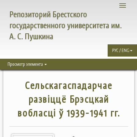
Toggle
Репозиторий Брестского
navigati
государственного университета им.
А. С. Пушкина
РУС / ENG
Просмотр элемента
Сельскагаспадарчае
развiццё Брэсцкай
вобласці ў 1939-1941 гг.