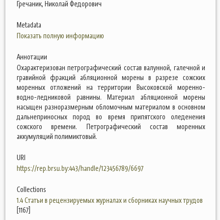
Гречаник, Николай Федорович
Metadata
Показать полную информацию
Аннотации
Охарактеризован петрографический состав валунной, галечной и
гравийной фракций абляционной морены в разрезе сожских
моренных отложений на территории Высоковской моренно-
водно-ледниковой равнины. Материал абляционной морены
насыщен разноразмерным обломочным материалом в основном
дальнеприносных пород во время припятского оледенения
сожского времени. Петрографический состав моренных
аккумуляций полимиктовый.
URI
https://rep.brsu.by:443/handle/123456789/6697
Collections
1.4 Статьи в рецензируемых журналах и сборниках научных трудов
[1167]