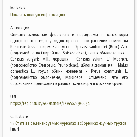
Metadata
Показать полную информацию
Аннотации
Описано заложение феллогена и перидермы в тканях коры
однолетнего стебля у видов древес- ных растений семейства
Rosaceae Juss.: спирея Ван-Гутта – Spiraea vanhouttei (Briot) Zab.
(подсемей- ство Спирейные, Spiraeoideae), вишня обыкновенная –
Cerasus vulgaris Mill., черешня – Cerasus avium (L.) Moench.
(подсемейство Сливовые, Prunoideae), яблоня домашняя – Malus
domestica L., груша обык- новенная – Pyrus communis L.
(подсемейство Яблоневые, Maloideae). Отмечено, что его
образование происходит в разных тканях коры и в разные сроки.
URI
https://rep.brsu.by:443/handle/123456789/6694
Collections
1.4 Статьи в рецензируемых журналах и сборниках научных трудов
[1167]