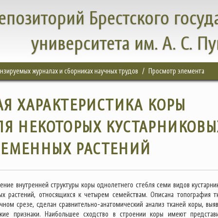
епозиторий Брестского госуд
университета им. А. С. П
цензируемых журналах и сборниках научных трудов
Просмотр элемента
Я ХАРАКТЕРИСТИКА КОРЫ
ЛЯ НЕКОТОРЫХ КУСТАРНИКОВЫ
СЕМЕННЫХ РАСТЕНИЙ
ение внутренней структуры коры однолетнего стебля семи видов кустарни
ых растений, относящихся к четырем семействам. Описана топография т
чном срезе, сделан сравнительно-анатомический анализ тканей коры, выя
ские признаки. Наибольшее сходство в строении коры имеют представ