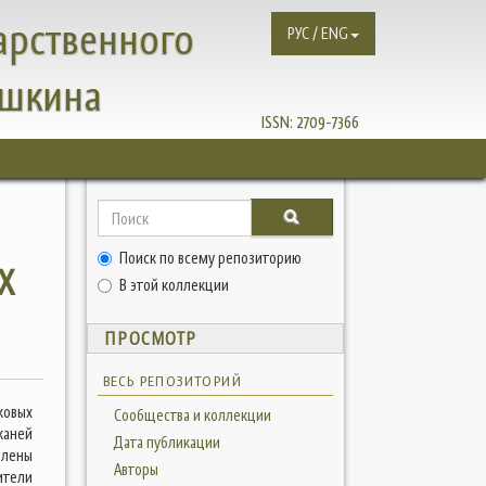
арственного
РУС / ENG
ушкина
ISSN:
2709-7366
Поиск по всему репозиторию
Х
В этой коллекции
ПРОСМОТР
ВЕСЬ РЕПОЗИТОРИЙ
ковых
Сообщества и коллекции
каней
Дата публикации
влены
Авторы
ители