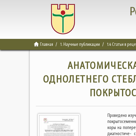
Р
Главная
1. Научные публикации
1.4 Статьи в ре
АНАТОМИЧЕСКА
ОДНОЛЕТНЕГО СТЕБ
ПОКРЫТО
Проведено изуч
покрытосеменн
коры на попере
диагностиче- 