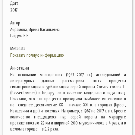
Дата
2017
Автор
Абрамова, Ирина Васильевна
Гайдук, В.Е.
Metadata
Показать полную информацию
Аннотации
На основании многолетних (1967–2017 гг.) исследований и
литературных данных рассматрива- ются процессы
синантропизации и урбанизации серой вороны Corvus corona L.
(Passeriformes) в Белару- си в качестве модельного вида птиц.
Показано, что эти процессы проходили наиболее интенсивно в
по- следнее десятилетие ХХ – начале ХХI в. в городах (Брест,
Ивацевичи и др.) и поселках. Например, с 1967 по 2017 г. в г. Бресте
количество гнездящихся пар серой вороны на маршруте
протяженностью 25 км и шириной 200 м увеличилось в 4 раза, а в
целом в городе – в 5,2 раза.