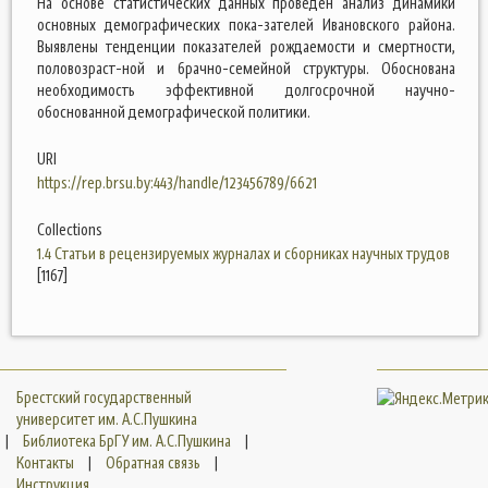
На основе статистических данных проведен анализ динамики
основных демографических пока-зателей Ивановского района.
Выявлены тенденции показателей рождаемости и смертности,
половозраст-ной и брачно-семейной структуры. Обоснована
необходимость эффективной долгосрочной научно-
обоснованной демографической политики.
URI
https://rep.brsu.by:443/handle/123456789/6621
Collections
1.4 Статьи в рецензируемых журналах и сборниках научных трудов
[1167]
Брестский государственный
университет им. А.С.Пушкина
|
Библиотека БрГУ им. А.С.Пушкина
|
Контакты
|
Обратная связь
|
Инструкция