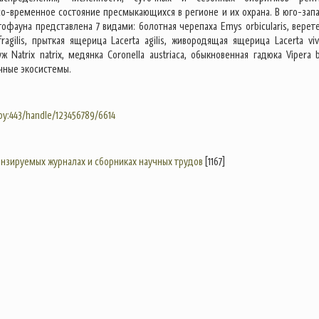
со-временное состояние пресмыкающихся в регионе и их охрана. В юго-зап
тофауна представлена 7 видами: болотная черепаха Emys orbicularis, верет
ragilis, прыткая ящерица Lacerta agilis, живородящая ящерица Lacerta vivi
 Natrix natrix, медянка Coronella austriaca, обыкновенная гадюка Vipera b
чные экосистемы.
.by:443/handle/123456789/6614
цензируемых журналах и сборниках научных трудов
[1167]