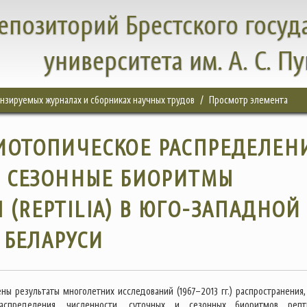
епозиторий Брестского госуд
университета им. А. С. П
цензируемых журналах и сборниках научных трудов
Просмотр элемента
ИОТОПИЧЕСКОЕ РАСПРЕДЕЛЕН
И СЕЗОННЫЕ БИОРИТМЫ
(REPTILIA) В ЮГО-ЗАПАДНОЙ
БЕЛАРУСИ
ены результаты многолетних исследований (1967–2013 гг.) распространения,
аспределения, численности, суточных и сезонных биоритмов репт