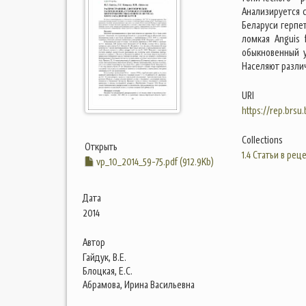
Анализируется 
Беларуси герпе
ломкая Anguis f
обыкновенный уж
Населяют разли
URI
https://rep.brsu
Collections
Открыть
1.4 Статьи в ре
vp_10_2014_59-75.pdf (912.9Kb)
Дата
2014
Автор
Гайдук, В.Е.
Блоцкая, Е.С.
Абрамова, Ирина Васильевна