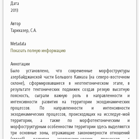
Дата
2013
Автор
Тарихазер, С.А.
Metadata
Показать полную информацию
Аннотации
Было установлено, что современные морфоструктуры
азербайджанской части Большого Кавказа (на северо-восточном
склоне), сформировавшиеся в неотектоническом этапе, в
результате тектонических подвижек создав резкую высотную
поясность, сыграли важную роль в направленности и
интенсивности развития на территории экзодинамических
процессов. По направленности и интенсивности
экзодинамических процессов, происходящих на исследуе-мой
территории, а также по морфотектоническим и
морфоструктурным особенностям территории здесь выделяются
три основные зоны, отражающие закономерности отношений
(связей) развития экзодинами-ческих процессов с