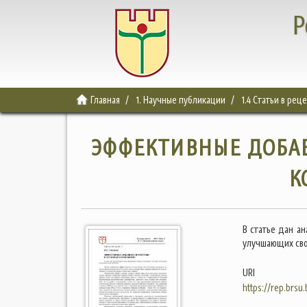
Р
Главная
1. Научные публикации
1.4 Статьи в ре
ЭФФЕКТИВНЫЕ ДОБА
К
В статье дан а
улучшающих сво
URI
https://rep.brsu