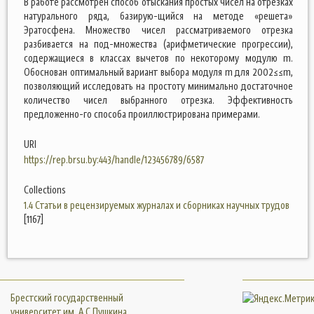
В работе рассмотрен способ отыскания простых чисел на отрезках
натурального ряда, базирую-щийся на методе «решета»
Эратосфена. Множество чисел рассматриваемого отрезка
разбивается на под-множества (арифметические прогрессии),
содержащиеся в классах вычетов по некоторому модулю m.
Обоснован оптимальный вариант выбора модуля m для 2002≤≤m,
позволяющий исследовать на простоту минимально достаточное
количество чисел выбранного отрезка. Эффективность
предложенно-го способа проиллюстрирована примерами.
URI
https://rep.brsu.by:443/handle/123456789/6587
Collections
1.4 Статьи в рецензируемых журналах и сборниках научных трудов
[1167]
Брестский государственный
университет им. А.С.Пушкина