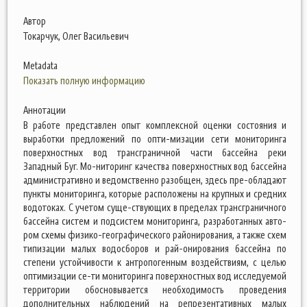
Автор
Токарчук, Олег Васильевич
Metadata
Показать полную информацию
Аннотации
В работе представлен опыт комплексной оценки состояния и
выработки предложений по опти-мизации сети мониторинга
поверхностных вод трансграничной части бассейна реки
Западный Буг. Мо-ниторинг качества поверхностных вод бассейна
административно и ведомственно разобщен, здесь пре-обладают
пункты мониторинга, которые расположены на крупных и средних
водотоках. С учетом суще-ствующих в пределах трансграничного
бассейна систем и подсистем мониторинга, разработанных авто-
ром схемы физико-географического районирования, а также схем
типизации малых водосборов и рай-онирования бассейна по
степени устойчивости к антропогенным воздействиям, с целью
оптимизации се-ти мониторинга поверхностных вод исследуемой
территории обосновывается необходимость проведения
дополнительных наблюдений на репрезентативных малых