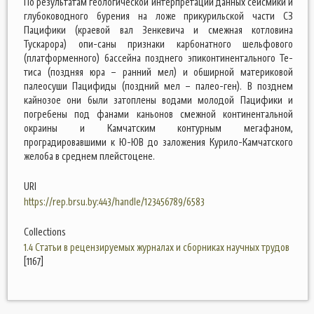
По результатам геологической интерпретации данных сейсмики и
глубоководного бурения на ложе прикурильской части СЗ
Пацифики (краевой вал Зенкевича и смежная котловина
Тускарора) опи-саны признаки карбонатного шельфового
(платформенного) бассейна позднего эпиконтинентального Те-
тиса (поздняя юра – ранний мел) и обширной материковой
палеосуши Пацифиды (поздний мел – палео-ген). В позднем
кайнозое они были затоплены водами молодой Пацифики и
погребены под фанами каньонов смежной континентальной
окраины и Камчатским контурным мегафаном,
проградировавшими к Ю-ЮВ до заложения Курило-Камчатского
желоба в среднем плейстоцене.
URI
https://rep.brsu.by:443/handle/123456789/6583
Collections
1.4 Статьи в рецензируемых журналах и сборниках научных трудов
[1167]