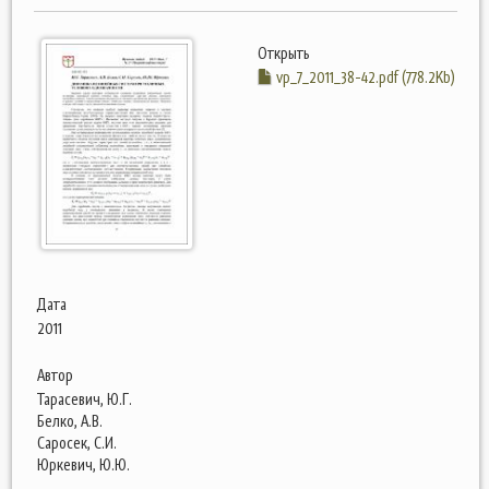
Открыть
vp_7_2011_38-42.pdf (778.2Kb)
Дата
2011
Автор
Тарасевич, Ю.Г.
Белко, А.В.
Саросек, С.И.
Юркевич, Ю.Ю.