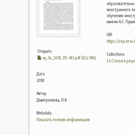
образователь
иностранного яз
обучении иност
имени А.С. Пушк
URI
https://rep.brsu
Открыть
Collections
vp_14_2018_175-183.pdf (652.1Kb)
1.4 Статьи в ре
Дата
2018
Автор
Дмитрачкова, Л.Я.
Metadata
Показать полную информацию