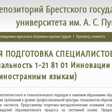
епозиторий Брестского госуд
университета им. А. С. П
цензируемых журналах и сборниках научных трудов
Просмотр элемента
Я ПОДГОТОВКА СПЕЦИАЛИСТО
льность 1-21 81 01 Инновации
иностранным языкам)
петентностного и технологического подходов в языковом образовании обу
ия требований к уровню профессиональной культуры специалистов образов
 в частности. Представлены теоретико-методологические основания соз
моделей образовательного процесса на системной основе. Предл