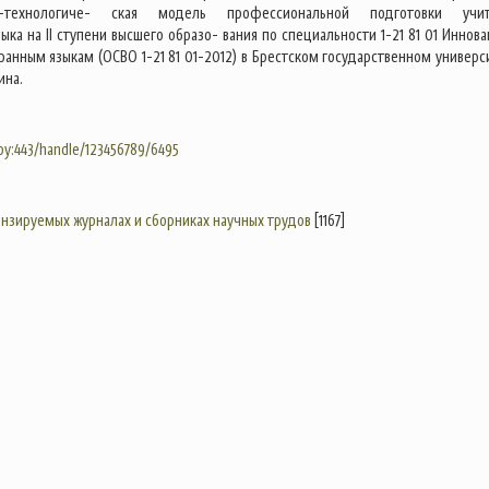
но-технологиче- ская модель профессиональной подготовки учи
ыка на II ступени высшего образо- вания по специальности 1-21 81 01 Иннова
ранным языкам (ОСВО 1-21 81 01-2012) в Брестском государственном универс
ина.
.by:443/handle/123456789/6495
цензируемых журналах и сборниках научных трудов
[1167]