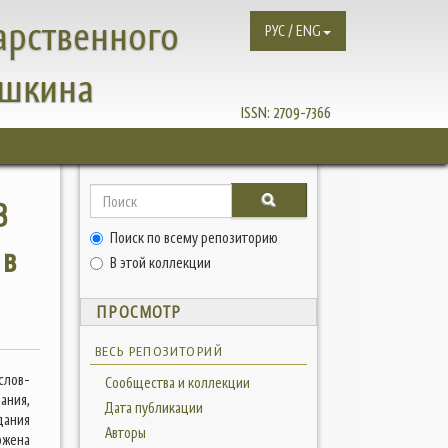
арственного
РУС / ENG
ушкина
ISSN:
2709-7366
В
Поиск по всему репозиторию
 в
В этой коллекции
ПРОСМОТР
ВЕСЬ РЕПОЗИТОРИЙ
слов-
Сообщества и коллекции
ания,
Дата публикации
дания
Авторы
ожена