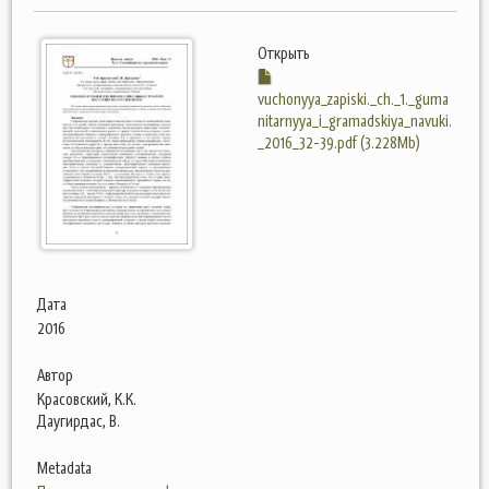
Открыть
vuchonyya_zapiski._ch._1._guma
nitarnyya_i_gramadskiya_navuki.
_2016_32-39.pdf (3.228Mb)
Дата
2016
Автор
Красовский, К.К.
Даугирдас, В.
Metadata