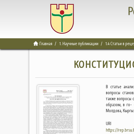
Р
Главная
1. Научные публикации
1.4 Статьи в ре
КОНСТИТУЦИ
В статье анал
вопросы станов
также вопросы 
образом, в го-
Молдова, Кыргыз
URI
https://rep.brsu