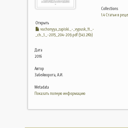
Collections
1.4 Статьи в ре
Открыть
vuchonyya_zapiski._-_vypusk_11._-
_ch._1._-2015_204-209.pdf (543.2Kb)
Дата
2016
Автор
Забейворота, А.И.
Metadata
Показать полную информацию