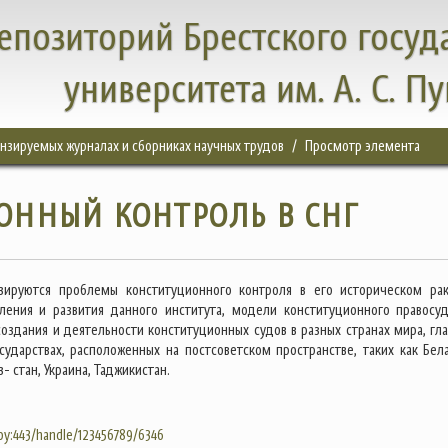
епозиторий Брестского госуд
университета им. А. С. П
цензируемых журналах и сборниках научных трудов
Просмотр элемента
ОННЫЙ КОНТРОЛЬ В СНГ
изируются проблемы конституционного контроля в его историческом рак
ления и развития данного института, модели конституционного правосуд
создания и деятельности конституционных судов в разных странах мира, гл
 сударствах, расположенных на постсоветском пространстве, таких как Бела
- стан, Украина, Таджикистан.
.by:443/handle/123456789/6346