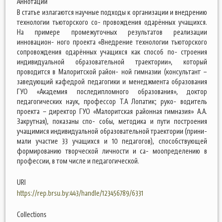
Аннотации
В статье излагаются научные подходы к организации и внедрению
технологии тьюторского со- провождения одарённых учащихся.
На примере промежуточных результатов реализации
инновацион- ного проекта «Внедрение технологии тьюторского
сопровождения одарённых учащихся как способ по- строения
индивидуальной образовательной траектории», который
проводится в Малоритской район- ной гимназии (консультант –
заведующий кафедрой педагогики и менеджмента образования
ГУО «Академия последипломного образования», доктор
педагогических наук, профессор Т.А Лопатик; руко- водитель
проекта – директор ГУО «Малоритская районная гимназия» А.А.
Закрутная), показаны спо- собы, методика и пути построения
учащимися индивидуальной образовательной траектории (прини-
мали участие 33 учащихся и 10 педагогов), способствующей
формированию творческой личности и са- моопределению в
профессии, в том числе и педагогической.
URI
https://rep.brsu.by:443/handle/123456789/6331
Collections