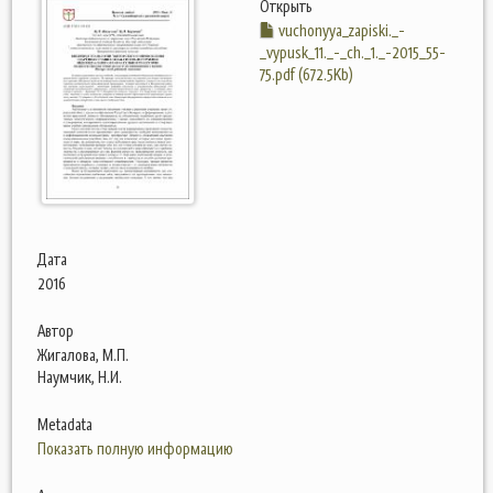
Открыть
vuchonyya_zapiski._-
_vypusk_11._-_ch._1._-2015_55-
75.pdf (672.5Kb)
Дата
2016
Автор
Жигалова, М.П.
Наумчик, Н.И.
Metadata
Показать полную информацию