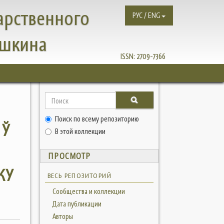
арственного
РУС / ENG
ушкина
ISSN:
2709-7366
Поиск по всему репозиторию
 Ў
В этой коллекции
ПРОСМОТР
КУ
ВЕСЬ РЕПОЗИТОРИЙ
Сообщества и коллекции
Дата публикации
Авторы