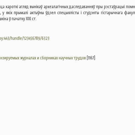
ца кароткі агляд вынікаў археалагічных даследаванняў пры рэстаўрацыі помні
 у якіх прымалі актыўны ўдзел спецыялісты і студэнты гістарычнага факул
кіна ў пачатку ХХІ ст.
.by:443/handle/123456789/6323
цензируемых журналах и сборниках научных трудов
[1167]