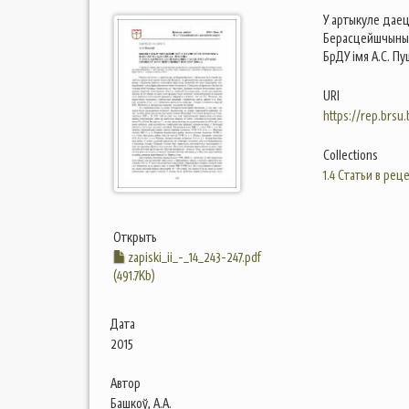
У артыкуле даец
Берасцейшчыны,
БрДУ імя А.С. Пуш
URI
https://rep.brsu
Collections
1.4 Статьи в ре
Открыть
zapiski_ii_-_14_243-247.pdf
(491.7Kb)
Дата
2015
Автор
Башкоў, А.А.