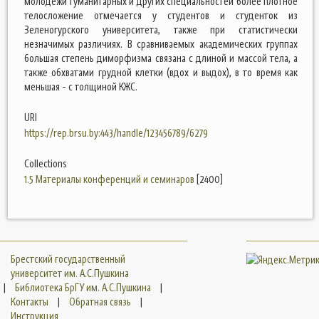
молодежи гуманитарных и других специальностей более плотное
телосложение отмечается у студентов и студенток из
Зеленогурского университета, также при статистически
незначимых различиях. В сравниваемых академических группах
большая степень диморфизма связана с длиной и массой тела, а
также обхватами грудной клетки (вдох и выдох), в то время как
меньшая - с толщиной КЖС.
URI
https://rep.brsu.by:443/handle/123456789/6279
Collections
1.5 Материалы конференций и семинаров
[2400]
Брестский государственный
университет им. А.С.Пушкина
|
Библиотека БрГУ им. А.С.Пушкина
|
Контакты
|
Обратная связь
|
Инструкция