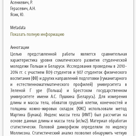
Асенкевич, Р.
Герасевич, А.Н.
Ясик, Ю.
Metadata
Показать полную информацию
Аннотации
Целью представленной работы является сравнительная
характеристика уровня соматического развития студенческой
молодежи Польши и Беларуси. Исследования проведены в 2010-
2014 гг. с участием 809 студентов и 907 студенток физического
воспитания (ФВ) и других направлений подготовки (гуманитарного
и естественноматематического профилей) университета в
Зеленой Г уре (Польша) и Брестском государственном
университете имени А.С. Пушкина (Беларусь). Для измерения
длины и массы тела, обхватов грудной клетки, конечностей и
толщины кожно-жировых складок (КЖС) использовали метод
Мартина (Бунака). Индекс массы тела (ИМТ) был рассчитан на
основе данных длины и массы тела (кг/м2). Материал обработан
статистически. Половой диморфизм определяли по индексу
Моллисона. Статистический анализ позволил обнаружить четкую