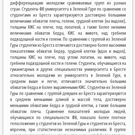
дифференциацию молодежи сравниваемых групп из разных
стран. Студенты ФВ университета в Зеленой Гуре по сравнению со
студентами из Бреста характеризуются достоверно большими
величинами обхватов плеча, голени, грудной клетки (на выдохе),
толщины КЖС на плече, под лопаткой, а также более низкими
величинами обхватов бедра, КЖС на животе, над гребнем
подвздошной кости и голени. По сравнению с группой из Зеленой
Гуры студентки из Бреста отличаются достоверно более высокими
показателями обхватов бедер, грудной клетки (вдох и выдох),
толщины КЖС на плече, под углом лопатки, на животе, над
гребнем подвздошной кости и голени. Студенты, обучающиеся на
гуманитарных и других специальностях университета в Бресте
относительно молодежи из университета в Зеленой Гуре, в
среднем выше и легче, отличаются значительно большим
обхватом бедра и более выраженными КЖС. Студентки из Зеленой
Гуры по сравнению с группой девушек из Бреста характеризуются
в среднем меньшими длиной и массой тела, достоверно
меньшими обхватами бедра и грудной клетки, а также большим
обхватом плеча. Сравнение показателей молодых людей,
обучающихся по специальности ФВ, показало более плотное
телосложение у студентов из Зеленой Гуры и студенток из Бреста,
впрочем, при статистически незначимых различиях. В группе