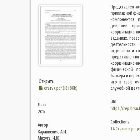
Представлен ав
прикладной физ
компонентов п
действий при
координационно
заданиях, позв
деятельности 
отдельных и с
представленног
координационн
физической по
барьера и перех
Открыть
что в свою оч
статья.pdf (181.8Kb)
служебной деяте
URI
Дата
https://rep.brsu
2017
Collections
Автор
1.4 Статьи в ре
Каранкевич, А.И.
Михута, И.Ю.