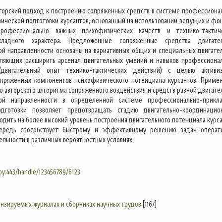
торский подход к построению сопряженных средств в системе профессиона
ической подготовки курсантов, основанный на использовании ведущих и фо
рофессионально важных психофизических качеств и технико-тактич
кладного характера. Предложенные сопряженные средства двигате
й направленности основаны на вариативных общих и специальных двигате
оляющих расширить арсенал двигательных умений и навыков профессиона
(двигательный опыт технико-тактических действий) с целью активи
опряженных компонентов психофизического потенциала курсантов. Приме
о авторского алгоритма сопряженного воздействия и средств разной двигате
ой направленности в определенной системе профессионально-прикл
дготовки позволяет предотвращать стадию двигательно-координацио
одить на более высокий уровень построения двигательного потенциала курса
ередь способствует быстрому и эффективному решению задач операт
льности в различных вероятностных условиях.
.by:443/handle/123456789/6123
цензируемых журналах и сборниках научных трудов
[1167]