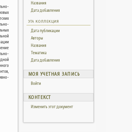
Названия
льно-
Дата добавления
новых
еских
ЭТА КОЛЛЕКЦИЯ
льно-
льных
Дата публикации
льной
Авторы
зации
Названия
нение
Тематика
льно-
адной
Дата добавления
нного
нтов,
МОЯ УЧЕТНАЯ ЗАПИСЬ
ивно-
Войти
КОНТЕКСТ
Изменить этот документ