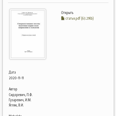
Открыть
статья.pdf (63.21Kb)
Дата
2020-11-11
Автор
Сидоревич, П.Ф.
Гузаревич, И.М.
Ягляк, В.И.