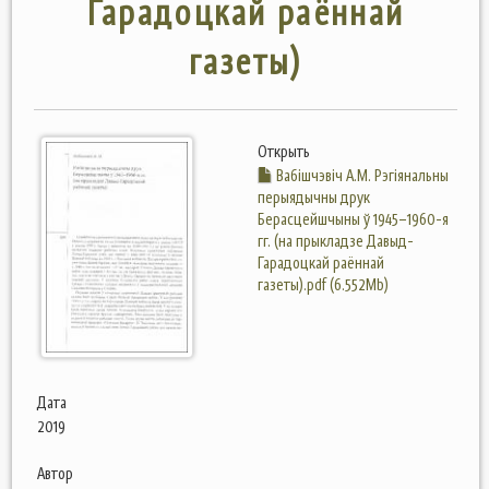
Гарадоцкай раённай
газеты)
Открыть
Вабішчэвіч А.М. Рэгіянальны
перыядычны друк
Берасцейшчыны ў 1945–1960-я
гг. (на прыкладзе Давыд-
Гарадоцкай раённай
газеты).pdf (6.552Mb)
Дата
2019
Автор