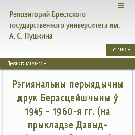
Toggle
Репозиторий Брестского
navigati
государственного университета им.
А. С. Пушкина
РУС / ENG
Просмотр элемента
Рэгиянальны перыядычны
друк Берасцейшчыны ў
1945 - 1960-я гг. (на
прыкладзе Давыд-