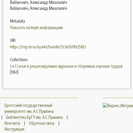
Вабішчэвіч, Аляксандр Мікалаевіч
Вабішчэвіч, Аляксандр Мікалаевіч
Metadata
Показать полную информацию
URI
https://rep.brsu.by:443/handle/123456789/5813
Collections
1.4 Статьи в рецензируемых журналах и сборниках научных трудов
[1167]
Брестский государственный
университет им. А.С.Пушкина
|
Библиотека БрГУ им. А.С.Пушкина
|
Контакты
|
Обратная связь
|
Инструкция