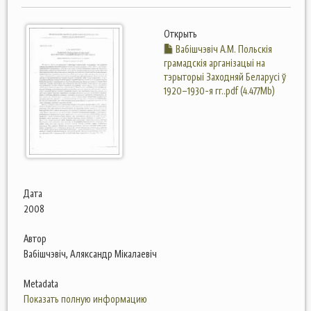
Открыть
Вабішчэвіч А.М. Польскія
грамадскія арганізацыі на
тэрыторыі Заходняй Беларусі ў
1920–1930-я гг..pdf (4.477Mb)
Дата
2008
Автор
Вабішчэвіч, Аляксандр Мікалаевіч
Metadata
Показать полную информацию