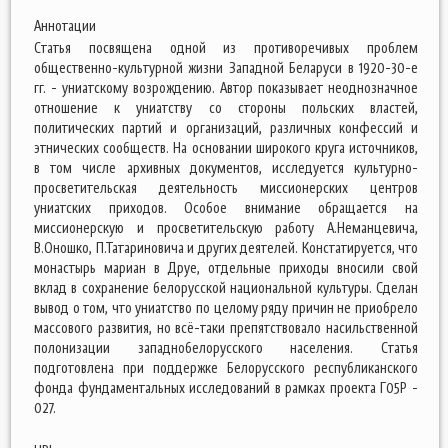
Аннотации
Статья посвящена одной из противоречивых проблем
общественно-культурной жизни Западной Беларуси в 1920-30-е
гг. - униатскому возрождению. Автор показывает неоднозначное
отношение к униатству со стороны польских властей,
политических партий и организаций, различных конфессий и
этнических сообществ. На основании широкого круга источников,
в том числе архивных документов, исследуется культурно-
просветительская деятельность миссионерских центров
униатских приходов. Особое внимание обращается на
миссионерскую и просветительскую работу А.Неманцевича,
В.Оношко, П.Татариновича и других деятелей. Констатируется, что
монастырь мариан в Друе, отдельные приходы вносили свой
вклад в сохранение белорусской национальной культуры. Сделан
вывод о том, что униатство по целому ряду причин не приобрело
массового развития, но всё-таки препятствовало насильственной
полонизации западнобелорусского населения. Статья
подготовлена при поддержке Белорусского республиканского
фонда фундаментальных исследований в рамках проекта Г05Р -
027.