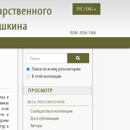
арственного
РУС / ENG
ушкина
ISSN:
2709-7366
И
Поиск по всему репозиторию
В этой коллекции
ПРОСМОТР
тва в
ВЕСЬ РЕПОЗИТОРИЙ
амках
 этой
Сообщества и коллекции
сти в
Дата публикации
храны
Авторы
тур в