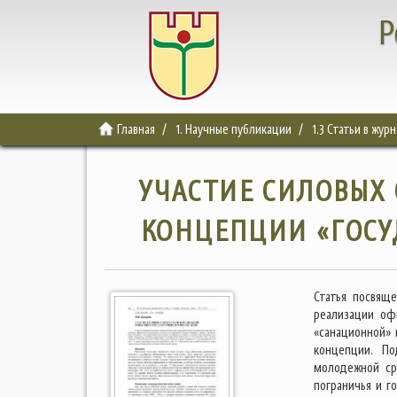
Р
Главная
1. Научные публикации
1.3 Статьи в жур
УЧАСТИЕ СИЛОВЫХ 
КОНЦЕПЦИИ «ГОСУ
Cтатья посвяще
реализации оф
«санационной» 
концепции. По
молодежной сре
пограничья и г