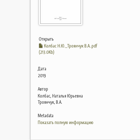
Открыть
Колбас Н.Ю._Троянчук В.А..pdf
(213.0Kb)
Дата
2019
Автор
Колбас, Наталья Юрьевна
Троянчук, В.А.
Metadata
Показать полную информацию