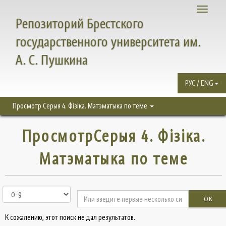
Toggle
Репозиторий Брестского
navigati
государственного университета им.
А. С. Пушкина
РУС / ENG
Просмотр Серыя 4. Фізіка. Матэматыка по теме
ПросмотрСерыя 4. Фізіка.
Матэматыка по теме
OK
К сожалению, этот поиск не дал результатов.