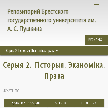
Toggle
Репозиторий Брестского
navigati
государственного университета им.
А. С. Пушкина
РУС / ENG
Серыя 2. Гісторыя. Эканоміка. Права
Серыя 2. Гісторыя. Эканоміка.
Права
ИСКАТЬ ПО
ДАТА ПУБЛИКАЦИИ
АВТОРЫ
НАЗВАНИЯ