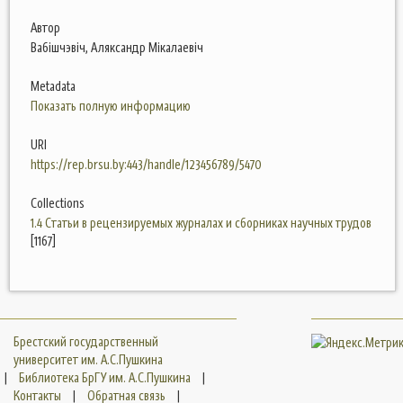
Автор
Вабішчэвіч, Аляксандр Мікалаевіч
Metadata
Показать полную информацию
URI
https://rep.brsu.by:443/handle/123456789/5470
Collections
1.4 Статьи в рецензируемых журналах и сборниках научных трудов
[1167]
Брестский государственный
университет им. А.С.Пушкина
|
Библиотека БрГУ им. А.С.Пушкина
|
Контакты
|
Обратная связь
|