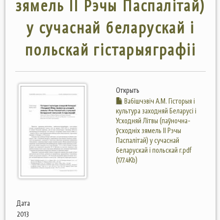
зямель ІІ Рэчы Паспалітай)
у сучаснай беларускай і
польскай гістарыяграфіі
Открыть
Вабішчэвіч А.М. Гісторыя і
культура заходняй Беларусі і
Усходняй Літвы (паўночна-
ўсходніх зямель ІІ Рэчы
Паспалітай) у сучаснай
беларускай і польскай г.pdf
(177.4Kb)
Дата
2013