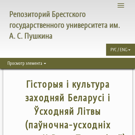
Toggle
Репозиторий Брестского
navigati
государственного университета им.
А. С. Пушкина
РУС / ENG
Просмотр элемента
Гісторыя і культура
заходняй Беларусі і
Ўсходняй Літвы
(паўночна-усходніх