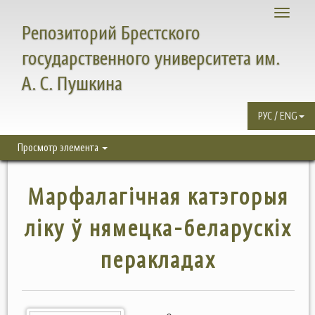
Toggle
Репозиторий Брестского
navigati
государственного университета им.
А. С. Пушкина
РУС / ENG
Просмотр элемента
Марфалагічная катэгорыя
ліку ў нямецка-беларускіх
перакладах