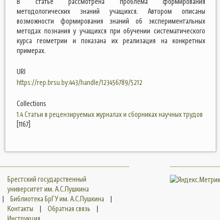
В статье рассмотрена проблема формирования
методологических знаний учащихся. Автором описаны
возможности формирования знаний об экспериментальных
методах познания у учащихся при обучении систематического
курса геометрии и показана их реализация на конкретных
примерах.
URI
https://rep.brsu.by:443/handle/123456789/5212
Collections
1.4 Статьи в рецензируемых журналах и сборниках научных трудов
[1167]
Брестский государственный
университет им. А.С.Пушкина
|
Библиотека БрГУ им. А.С.Пушкина
|
Контакты
|
Обратная связь
|
Инструкция