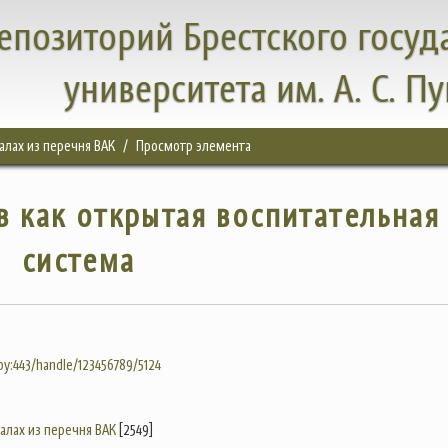
епозиторий Брестского госуд
университета им. А. С. П
налах из перечня ВАК
Просмотр элемента
в как открытая воспитательная
система
.by:443/handle/123456789/5124
налах из перечня ВАК
[2549]