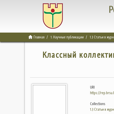
Р
Главная
1. Научные публикации
1.3 Статьи в жур
Классный коллекти
URI
https://rep.brsu
Collections
1.3 Статьи в жур