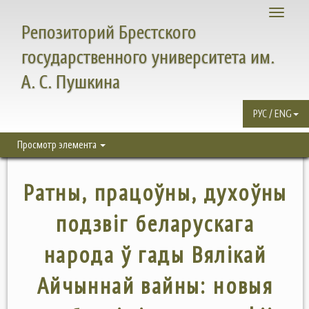
Toggle
Репозиторий Брестского
navigati
государственного университета им.
А. С. Пушкина
РУС / ENG
Просмотр элемента
Ратны, працоўны, духоўны
подзвіг беларускага
народа ў гады Вялікай
Айчыннай вайны: новыя