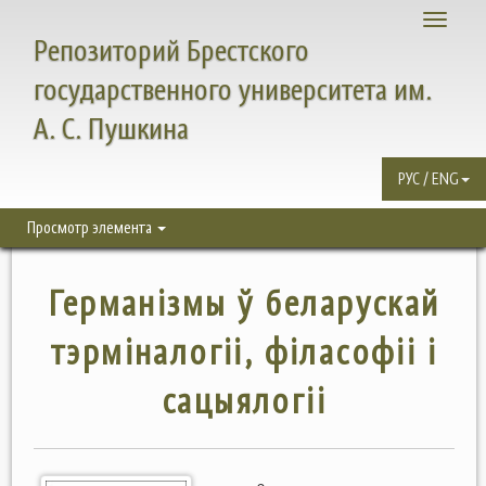
Toggle
Репозиторий Брестского
navigati
государственного университета им.
А. С. Пушкина
РУС / ENG
Просмотр элемента
Германізмы ў беларускай
тэрміналогіі, філасофіі і
сацыялогіі