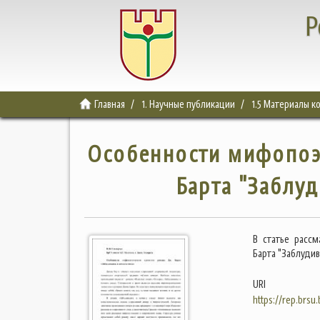
Р
Главная
1. Научные публикации
1.5 Материалы 
Особенности мифопоэ
Барта "Заблу
В статье расс
Барта "Заблудив
URI
https://rep.brsu