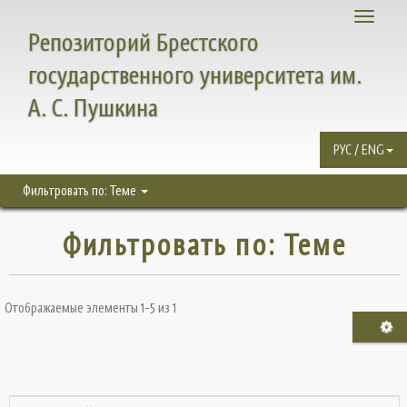
Toggle
Репозиторий Брестского
navigati
государственного университета им.
А. С. Пушкина
РУС / ENG
Фильтровать по: Теме
Фильтровать по: Теме
Отображаемые элементы 1-5 из 1